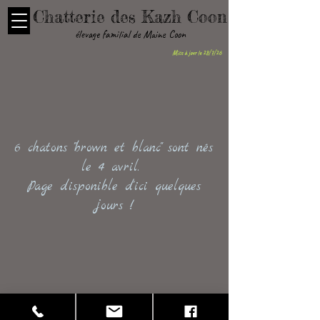
Chatterie des Kazh Coon
élevage familial de Maine Coon
Mise à jour le 28/7/26
6 chatons "brown et blanc" sont nés
le 4 avril.
Page disponible d'ici quelques
jours !